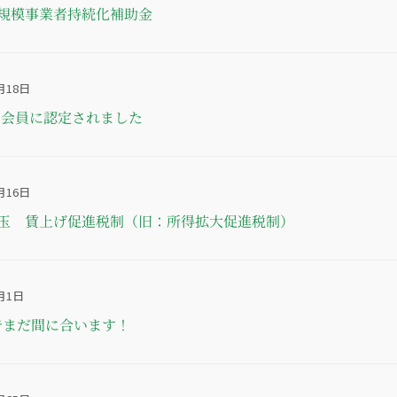
規模事業者持続化補助金
月18日
ド会員に認定されました
月16日
目玉 賃上げ促進税制（旧：所得拡大促進税制）
月1日
告まだ間に合います！